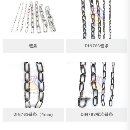
管件
钢丝绳
链条
铸造件
链条
DIN766链条
冲压件
钢丝绳配件
遮阳帆配件
游艇遮阳篷配件
护栏配件
其他
DIN763链条（4mm)
DIN763标准链条