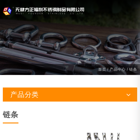
首页
/
产品中心
/ 链条
产品分类
索具
链条
船用五金
游艇配件