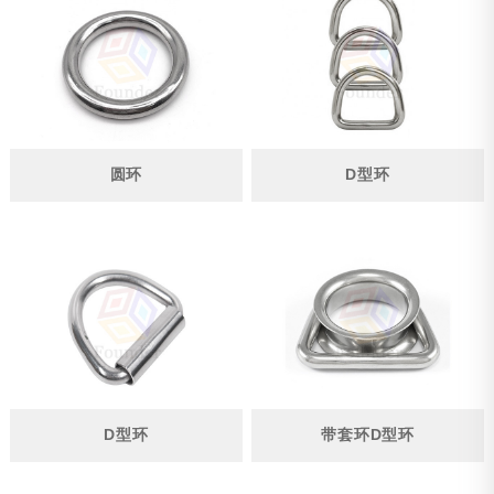
管件
钢丝绳
链条
铸造件
圆环
D型环
冲压件
钢丝绳配件
遮阳帆配件
游艇遮阳篷配件
护栏配件
其他
D型环
带套环D型环