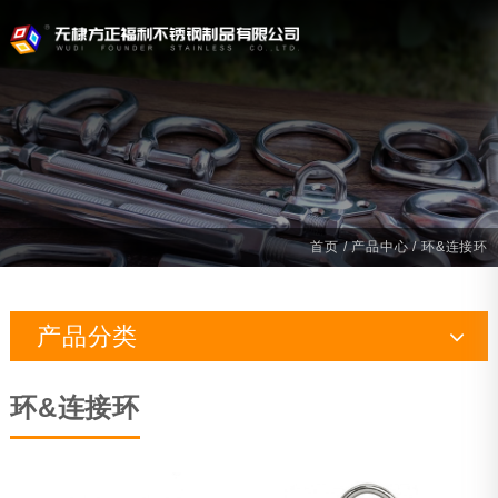
首页
/
产品中心
/ 环&连接环
产品分类
索具
环&连接环
船用五金
游艇配件