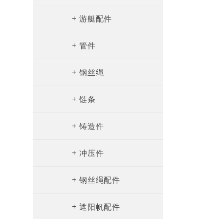
+
游艇配件
+
管件
快速接头
+
钢丝绳
弯头
+
链条
+
铸造件
+
冲压件
+
钢丝绳配件
+
遮阳帆配件