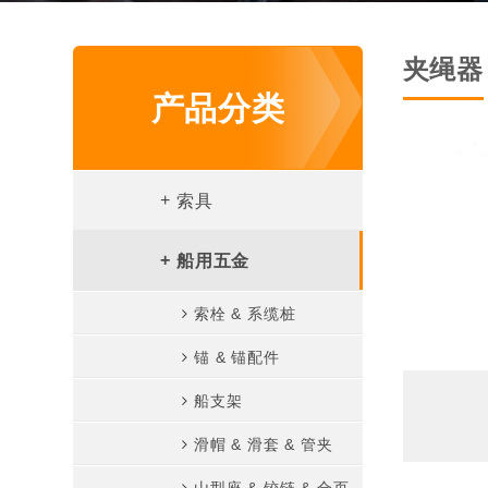
夹绳器
产品分类
+
索具
卸扣
+
船用五金
卡头
索栓 & 系缆桩
花兰
锚 & 锚配件
接线器
船支架
吊环螺丝 & 螺母
滑帽 & 滑套 & 管夹
钩类