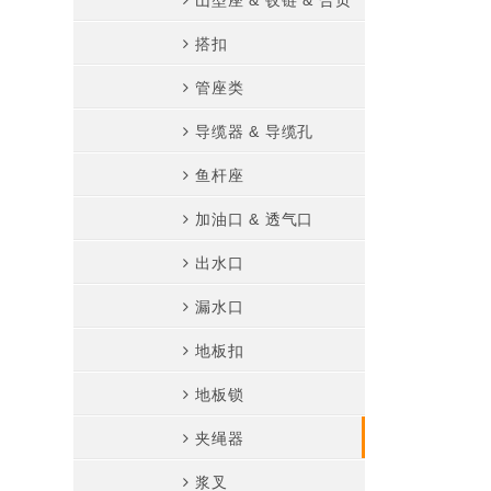
山型座 & 铰链 & 合页
环&连接环
搭扣
旋转环
管座类
套环
导缆器 & 导缆孔
滑轮
鱼杆座
门扣 & 垫眼板
加油口 & 透气口
U型栓
出水口
钢丝绳
漏水口
链条
地板扣
其他
地板锁
夹绳器
浆叉