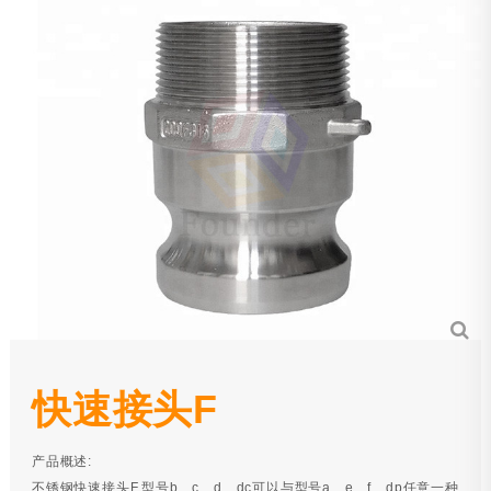
管件
钢丝绳
链条
铸造件
冲压件
钢丝绳配件
遮阳帆配件
游艇遮阳篷配件
护栏配件
快速接头F
其他
产品概述:
不锈钢快速接头F,型号b、c、d、dc可以与型号a、e、f、dp任意一种